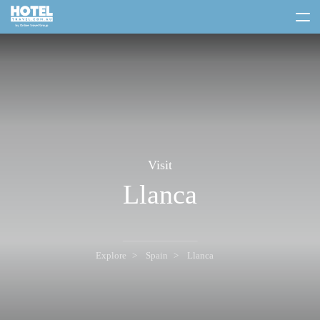
toggle
menu
Visit
Llanca
Explore
Spain
Llanca