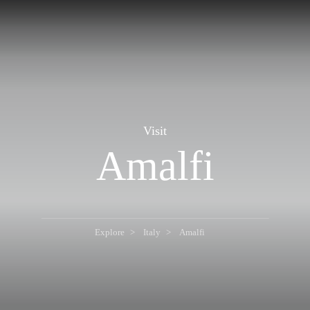
Visit
Amalfi
Explore
Italy
Amalfi