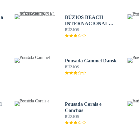
da
BÚZIOS BEACH
INTERNACIONAL
RESIDENCE SERVICE
BÚZIOS
Pousada Gammel Dansk
BÚZIOS
l
Pousada Corais e
Conchas
BÚZIOS