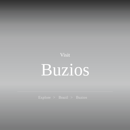
Visit
Buzios
Explore
Brazil
Buzios